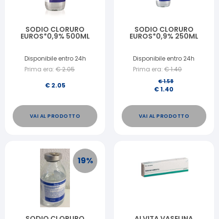
SODIO CLORURO
SODIO CLORURO
EUROS*0,9% 500ML
EUROS*0,9% 250ML
Disponibile entro 24h
Disponibile entro 24h
Prima era:
€
2.05
Prima era:
€
1.40
€
1.58
€
2.05
€
1.40
VAI AL PRODOTTO
VAI AL PRODOTTO
19
%
SODIO CLORURO
ALVITA VASELINA