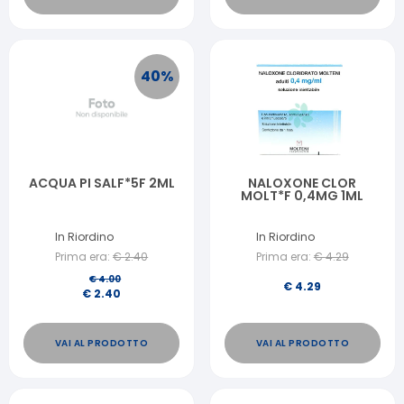
40
%
ACQUA PI SALF*5F 2ML
NALOXONE CLOR
MOLT*F 0,4MG 1ML
In Riordino
In Riordino
Prima era:
€
2.40
Prima era:
€
4.29
€
4.00
€
4.29
€
2.40
VAI AL PRODOTTO
VAI AL PRODOTTO