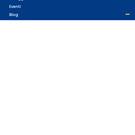
Eventi
Blog
AZIENDA
Contatti
Accedi
Registrati
Privacy Policy
Condizioni d'uso
INFORMAZIONI
Condizioni di vendita
Modalità e costi di
spedizione
Pagamenti accettati