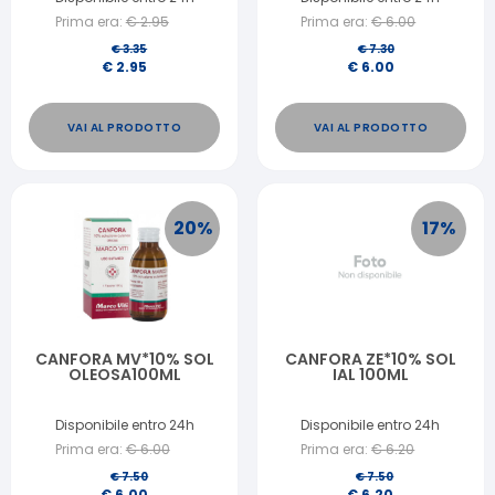
Prima era:
€
2.95
Prima era:
€
6.00
€
3.35
€
7.30
€
2.95
€
6.00
VAI AL PRODOTTO
VAI AL PRODOTTO
20
%
17
%
CANFORA MV*10% SOL
CANFORA ZE*10% SOL
OLEOSA100ML
IAL 100ML
Disponibile entro 24h
Disponibile entro 24h
Prima era:
€
6.00
Prima era:
€
6.20
€
7.50
€
7.50
€
6.00
€
6.20