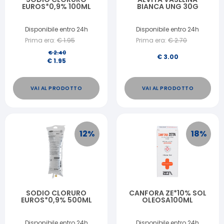
EUROS*0,9% 100ML
BIANCA UNG 30G
Disponibile entro 24h
Disponibile entro 24h
Prima era:
€
1.95
Prima era:
€
2.70
€
2.40
€
3.00
€
1.95
VAI AL PRODOTTO
VAI AL PRODOTTO
12
%
18
%
SODIO CLORURO
CANFORA ZE*10% SOL
EUROS*0,9% 500ML
OLEOSA100ML
Disponibile entro 24h
Disponibile entro 24h