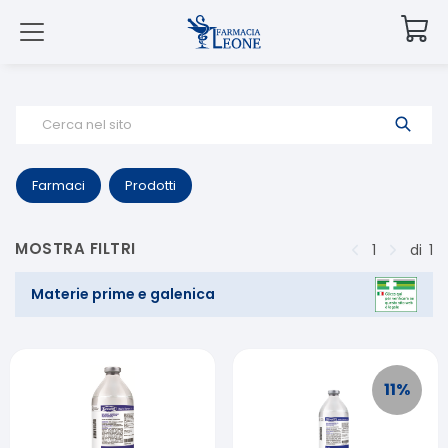
Cerca nel sito
Farmaci
Prodotti
MOSTRA FILTRI
1
di
1
Materie prime e galenica
11
%