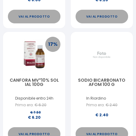
VAI AL PRODOTTO
VAI AL PRODOTTO
17
%
CANFORA MV*10% SOL
SODIO BICARBONATO
IAL 100G
AFOM 100 G
Disponibile entro 24h
In Riordino
Prima era:
€
6.20
Prima era:
€
2.40
€
7.50
€
2.40
€
6.20
VAI AL PRODOTTO
VAI AL PRODOTTO