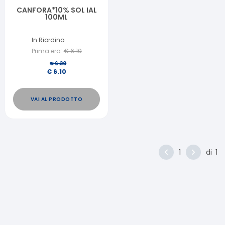
CANFORA*10% SOL IAL
100ML
In Riordino
Prima era:
€
6.10
€
6.30
€
6.10
VAI AL PRODOTTO
1
di
1