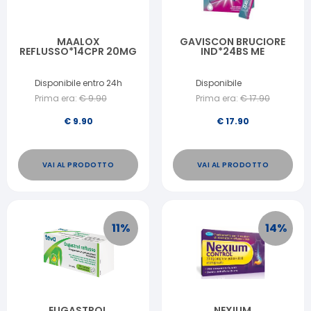
MAALOX
GAVISCON BRUCIORE
REFLUSSO*14CPR 20MG
IND*24BS ME
Disponibile entro 24h
Disponibile
Prima era:
€
9.90
Prima era:
€
17.90
€
9.90
€
17.90
VAI AL PRODOTTO
VAI AL PRODOTTO
11
%
14
%
EUGASTROL
NEXIUM