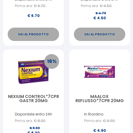
Prima era:
€
6.70
Prima era:
€
4.50
€
4.70
€
6.70
€
4.50
VAI AL PRODOTTO
VAI AL PRODOTTO
16
%
NEXIUM CONTROL*7CPR
MAALOX
GASTR 20MG
REFLUSSO*7CPR 20MG
Disponibile entro 24h
In Riordino
Prima era:
€
8.30
Prima era:
€
4.90
€
9.90
€
4.90
€
8.30