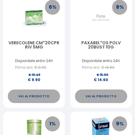
6
%
8
%
VERECOLENE CM*20CPR
PAXABEL*OS POLV
RIV 5MG
20BUST 10G
Disponibile entro 24h
Disponibile entro 24h
Prima era:
€
9.90
Prima era:
€
14.60
€
10.49
€
15.90
€
9.90
€
14.60
VAI AL PRODOTTO
VAI AL PRODOTTO
1
%
9
%