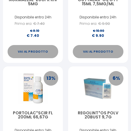
5MG
15ML 7,5MG/ML
Disponibile entro 24h
Disponibile entro 24h
Prima era:
€
7.40
Prima era:
€
9.90
€
8.10
€
10.90
€
7.40
€
9.90
VAI AL PRODOTTO
VAI AL PRODOTTO
13
%
6
%
PORTOLAC*SCIR FL
REGOLINT*OS POLV
200ML 66,67G
20BUST 9,7G
Disponibile entro 24h
Disponibile entro 24h