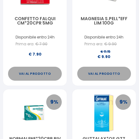
CONFETTO FALQUI
MAGNESIA S.PELL*EFF
CM*20CPR 5MG
LIM 100G
Disponibile entro 24h
Disponibile entro 24h
Prima era:
€
7.90
Prima era:
€
9.90
€
11.15
€
7.90
€
9.90
VAI AL PRODOTTO
VAI AL PRODOTTO
9
%
9
%
NORMALENE*20CPR RIV
GUTTALAX*OS GTT