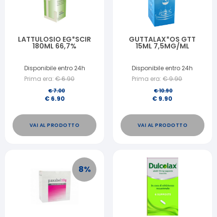
LATTULOSIO EG*SCIR
GUTTALAX*OS GTT
180ML 66,7%
15ML 7,5MG/ML
Disponibile entro 24h
Disponibile entro 24h
Prima era:
€
6.90
Prima era:
€
9.90
€
7.00
€
10.90
€
6.90
€
9.90
VAI AL PRODOTTO
VAI AL PRODOTTO
8
%