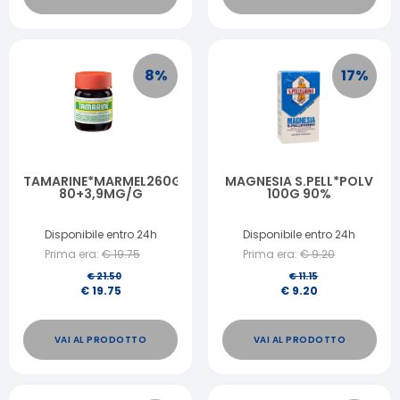
8
%
17
%
TAMARINE*MARMEL260G
MAGNESIA S.PELL*POLV
80+3,9MG/G
100G 90%
Disponibile entro 24h
Disponibile entro 24h
Prima era:
€
19.75
Prima era:
€
9.20
€
21.50
€
11.15
€
19.75
€
9.20
VAI AL PRODOTTO
VAI AL PRODOTTO