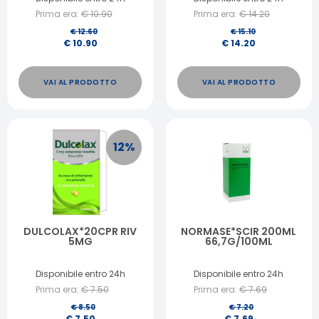
Prima era:
€
10.90
Prima era:
€
14.20
€
12.60
€
15.10
€
10.90
€
14.20
VAI AL PRODOTTO
VAI AL PRODOTTO
12
%
DULCOLAX*20CPR RIV
NORMASE*SCIR 200ML
5MG
66,7G/100ML
Disponibile entro 24h
Disponibile entro 24h
Prima era:
€
7.50
Prima era:
€
7.69
€
8.50
€
7.20
€
7.50
€
7.69