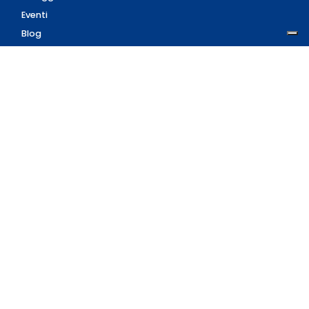
Eventi
Blog
AZIENDA
Contatti
Accedi
Registrati
Privacy Policy
Condizioni d'uso
INFORMAZIONI
Condizioni di vendita
Modalità e costi di
spedizione
Pagamenti accettati