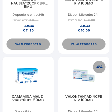
NAUSEA*20CPR EFF
RIV 100MG
5MG
Disponibile entro 24h
Disponibile entro 24h
Prima era:
€
11.90
Prima era:
€
10.00
€
13.90
€
10.40
€
11.90
€
10.00
VAI AL PRODOTTO
VAI AL PRODOTTO
4
%
XAMAMINA MAL DI
VALONTAN*AD 4CPR
VIAG*6CPS 50MG
RIV 100MG
Disponibile
Disponibile entro 24h