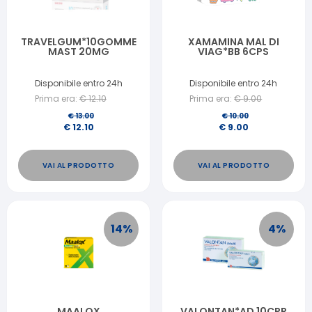
TRAVELGUM*10GOMME
XAMAMINA MAL DI
MAST 20MG
VIAG*BB 6CPS
Disponibile entro 24h
Disponibile entro 24h
Prima era:
€
12.10
Prima era:
€
9.00
€
13.00
€
10.00
€
12.10
€
9.00
VAI AL PRODOTTO
VAI AL PRODOTTO
14
%
4
%
MAALOX
VALONTAN*AD 10CPR