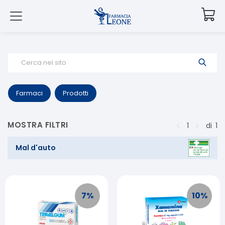
Cerca nel sito
Farmaci
Prodotti
MOSTRA FILTRI
1
di
1
Mal d'auto
7
%
10
%