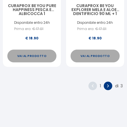
CURAPROX BE YOU PURE
CURAPROX BE YOU
HAPPINESS PESCA E
EXPLORER MELA E ALOE 1
ALBICOCCA 1
DENTIFRICIO 90 ML + 1
DENTIFRICIO 90 ML + 1
SPAZZOLINO CS 5460
SPAZZOLINO CS 5460
Disponibile entro 24h
Disponibile entro 24h
Prima era:
€
17.01
Prima era:
€
17.01
€
18.90
€
18.90
VAI AL PRODOTTO
VAI AL PRODOTTO
1
di
3