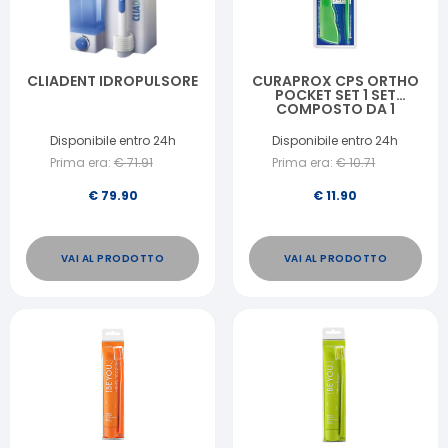
CLIADENT IDROPULSORE
CURAPROX CPS ORTHO
POCKET SET 1 SET
COMPOSTO DA 1
SUPPORTO UHS
451+CPS SCOVOLINI
Disponibile entro 24h
Disponibile entro 24h
07/14/18+1 BARRETTA
Prima era:
€
71.91
Prima era:
€
10.71
CERA ORTODONTICA
€
79.90
€
11.90
VAI AL PRODOTTO
VAI AL PRODOTTO