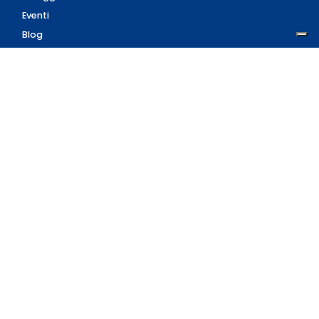
Eventi
Blog
AZIENDA
Contatti
Accedi
Registrati
Privacy Policy
Condizioni d'uso
INFORMAZIONI
Condizioni di vendita
Modalità e costi di
spedizione
Pagamenti accettati