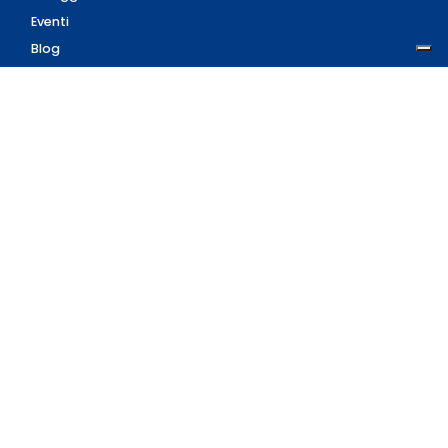
Eventi
Blog
AZIENDA
Contatti
Accedi
Registrati
Privacy Policy
Condizioni d'uso
INFORMAZIONI
Condizioni di vendita
Modalità e costi di
spedizione
Pagamenti accettati