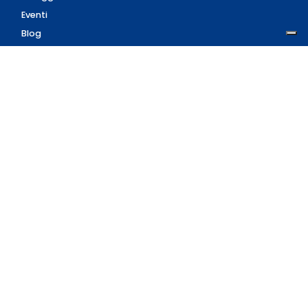
Eventi
Blog
AZIENDA
Contatti
Accedi
Registrati
Privacy Policy
Condizioni d'uso
INFORMAZIONI
Condizioni di vendita
Modalità e costi di
spedizione
Pagamenti accettati