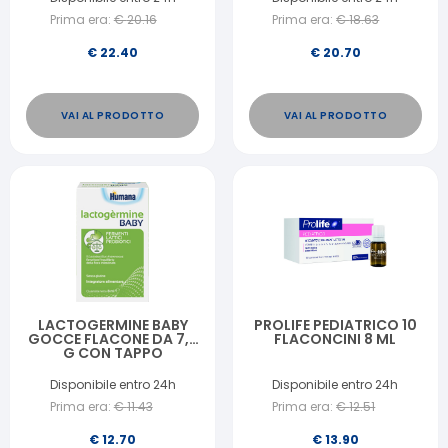
Prima era:
€
20.16
Prima era:
€
18.63
€
22.40
€
20.70
VAI AL PRODOTTO
VAI AL PRODOTTO
LACTOGERMINE BABY
PROLIFE PEDIATRICO 10
GOCCE FLACONE DA 7,5
FLACONCINI 8 ML
G CON TAPPO
SERBATOIOE
CONTAGOCCE
Disponibile entro 24h
Disponibile entro 24h
Prima era:
€
11.43
Prima era:
€
12.51
€
12.70
€
13.90