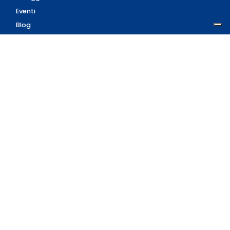
Eventi
Blog
AZIENDA
Contatti
Accedi
Registrati
Privacy Policy
Condizioni d'uso
INFORMAZIONI
Condizioni di vendita
Modalità e costi di
spedizione
Pagamenti accettati