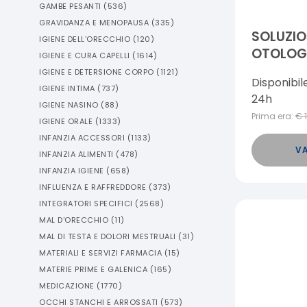
GAMBE PESANTI
(
536
)
GRAVIDANZA E MENOPAUSA
(
335
)
SOLUZIO
IGIENE DELL'ORECCHIO
(
120
)
OTOLOGI
IGIENE E CURA CAPELLI
(
1614
)
IGIENE E DETERSIONE CORPO
(
1121
)
Disponibil
IGIENE INTIMA
(
737
)
24h
IGIENE NASINO
(
88
)
Prima era:
€
IGIENE ORALE
(
1333
)
INFANZIA ACCESSORI
(
1133
)
VA
INFANZIA ALIMENTI
(
478
)
INFANZIA IGIENE
(
658
)
INFLUENZA E RAFFREDDORE
(
373
)
INTEGRATORI SPECIFICI
(
2568
)
MAL D'ORECCHIO
(
11
)
MAL DI TESTA E DOLORI MESTRUALI
(
31
)
MATERIALI E SERVIZI FARMACIA
(
15
)
MATERIE PRIME E GALENICA
(
165
)
MEDICAZIONE
(
1770
)
OCCHI STANCHI E ARROSSATI
(
573
)