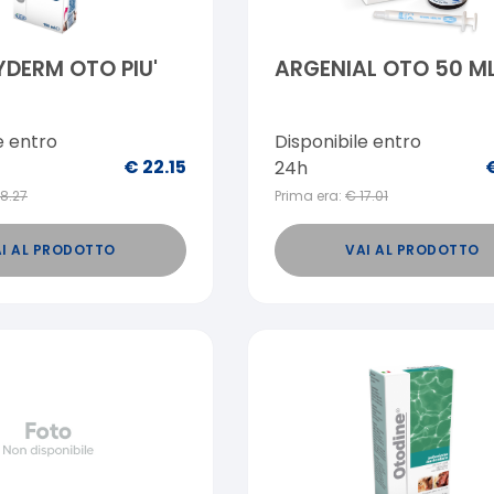
DERM OTO PIU'
ARGENIAL OTO 50 M
e entro
Disponibile entro
€
22.15
24h
18.27
Prima era:
€
17.01
I AL PRODOTTO
VAI AL PRODOTTO