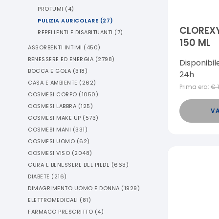
PROFUMI
(
4
)
PULIZIA AURICOLARE
(
27
)
CLOREXY
REPELLENTI E DISABITUANTI
(
7
)
150 ML
ASSORBENTI INTIMI
(
450
)
BENESSERE ED ENERGIA
(
2798
)
Disponibil
BOCCA E GOLA
(
318
)
24h
CASA E AMBIENTE
(
262
)
Prima era:
€
COSMESI CORPO
(
1050
)
COSMESI LABBRA
(
125
)
VA
COSMESI MAKE UP
(
573
)
COSMESI MANI
(
331
)
COSMESI UOMO
(
62
)
COSMESI VISO
(
2048
)
CURA E BENESSERE DEL PIEDE
(
663
)
DIABETE
(
216
)
DIMAGRIMENTO UOMO E DONNA
(
1929
)
ELETTROMEDICALI
(
81
)
FARMACO PRESCRITTO
(
4
)