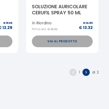
SOLUZIONE AURICOLARE
CERUFIL SPRAY 50 ML
In Riordino
€
13.66
€
14.80
€
12.29
€
13.32
Prima era:
€
13.32
VAI AL PRODOTTO
1
di
2