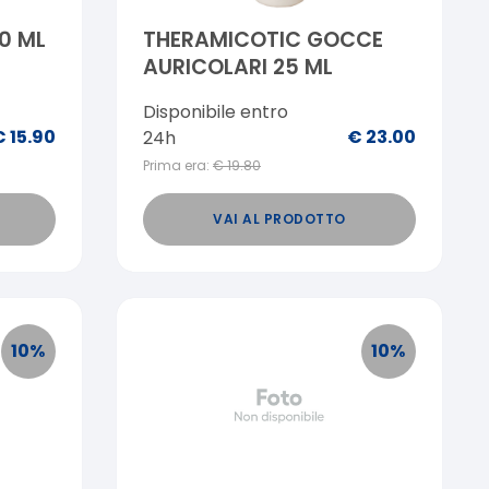
0 ML
THERAMICOTIC GOCCE
AURICOLARI 25 ML
Disponibile entro
€
15.90
€
23.00
24h
Prima era:
€
19.80
VAI AL PRODOTTO
10
%
10
%