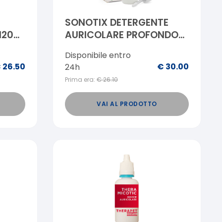
SONOTIX DETERGENTE
120
AURICOLARE PROFONDO
CANI E GATTI 120 ML +
Disponibile entro
CANNULA CORTA RIGIDA
€
26.50
€
30.00
24h
+ CANNULA LUNGA
Prima era:
€
26.10
FLESSIBILE
VAI AL PRODOTTO