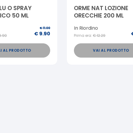
BLU O SPRAY
ORME NAT LOZIONE
ICO 50 ML
ORECCHIE 200 ML
In Riordino
€
11.00
€
9.90
9.90
Prima era:
€
12.29
I AL PRODOTTO
VAI AL PRODOTTO