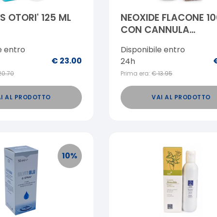
S OTORI' 125 ML
NEOXIDE FLACONE 10
CON CANNULA
ANATOMICA E
e entro
Disponibile entro
ATRAUMATICA
€
23.00
24h
20.70
Prima era:
€
13.95
I AL PRODOTTO
VAI AL PRODOTTO
10
%