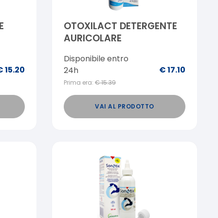
E
OTOXILACT DETERGENTE
AURICOLARE
Disponibile entro
€
15.20
€
17.10
24h
Prima era:
€
15.39
VAI AL PRODOTTO