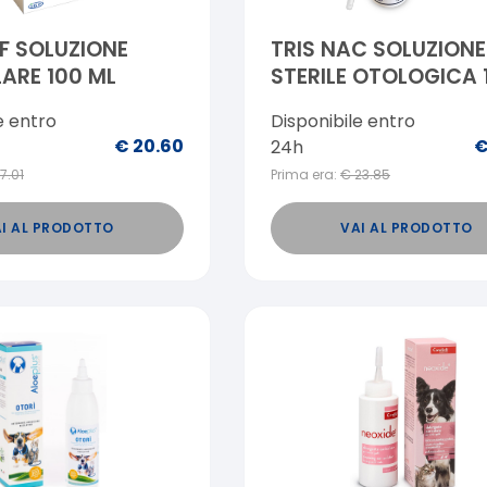
F SOLUZIONE
TRIS NAC SOLUZIONE
ARE 100 ML
STERILE OTOLOGICA 
ML
e entro
Disponibile entro
€
20.60
24h
17.01
Prima era:
€
23.85
I AL PRODOTTO
VAI AL PRODOTTO