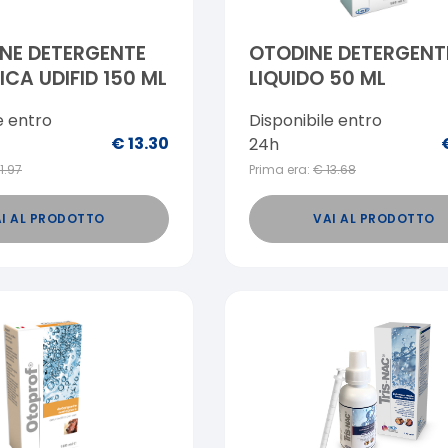
NE DETERGENTE
OTODINE DETERGENT
CA UDIFID 150 ML
LIQUIDO 50 ML
e entro
Disponibile entro
€
13.30
24h
11.97
Prima era:
€
13.68
I AL PRODOTTO
VAI AL PRODOTTO