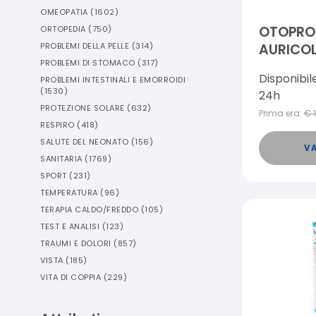
OMEOPATIA
(
1602
)
OTOPRO
ORTOPEDIA
(
750
)
AURICOL
PROBLEMI DELLA PELLE
(
314
)
PROBLEMI DI STOMACO
(
317
)
Disponibil
PROBLEMI INTESTINALI E EMORROIDI
(
1530
)
24h
PROTEZIONE SOLARE
(
632
)
Prima era:
€
RESPIRO
(
418
)
SALUTE DEL NEONATO
(
156
)
VA
SANITARIA
(
1769
)
SPORT
(
231
)
TEMPERATURA
(
96
)
TERAPIA CALDO/FREDDO
(
105
)
TEST E ANALISI
(
123
)
TRAUMI E DOLORI
(
857
)
VISTA
(
185
)
VITA DI COPPIA
(
229
)