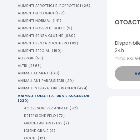
ALIMENTI APROTEICI E IPOPROTEICI
(
26
)
ALIMENTI BIOLOGICI
(
192
)
ALIMENTI NORMALI
(
141
)
OTOACT 
ALIMENTI POVERI DI SODIO
(
9
)
ALIMENTI SENZA GLUTINE
(
860
)
Disponibil
ALIMENTI SENZA ZUCCHERO
(
82
)
24h
ALIMENTI SPECIALI
(
190
)
ALLERGIE
(
58
)
Prima era:
€
ALTRI
(
9363
)
ANIMALI ALIMENTI
(
60
)
VA
ANIMALI ANTIPARASSITARI
(
20
)
ANIMALI INTEGRATORI SPECIFICI
(
424
)
ANIMALI TOELETTATURA E ACCESSORI
(
230
)
ACCESSORI PER ANIMALI
(
92
)
DETERSIONE PELO
(
72
)
GIOCHI ANTI-STRESS
(
7
)
IGIENE ORALE
(
9
)
OCCHI
(
12
)