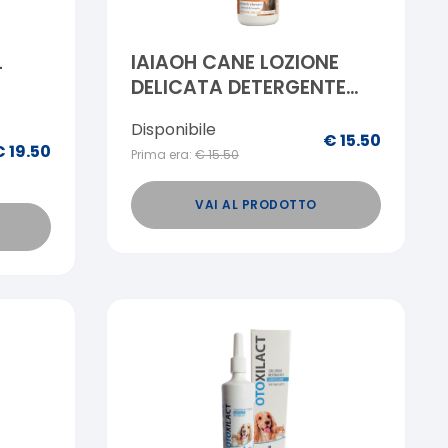
L
IAIAOH CANE LOZIONE
DELICATA DETERGENTE
ORECCHIE 75 ML
Disponibile
€
15.50
€
19.50
Prima era:
€
15.50
VAI AL PRODOTTO