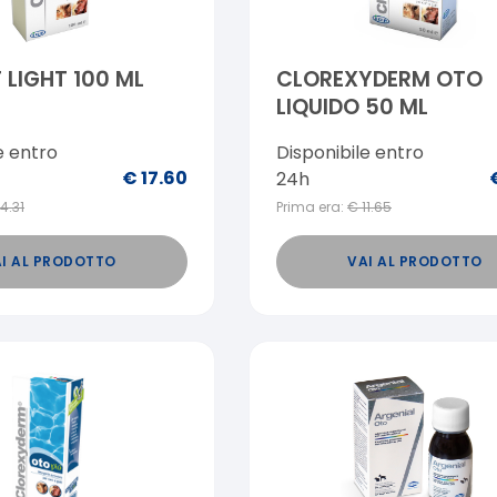
LIGHT 100 ML
CLOREXYDERM OTO
LIQUIDO 50 ML
e entro
Disponibile entro
€
17.60
24h
14.31
Prima era:
€
11.65
I AL PRODOTTO
VAI AL PRODOTTO